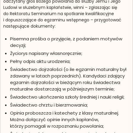
odczytany głos Bożego powołania do służby Jemu i Jego
Ludowi w słu­żeb­nym kapłaństwie, winni – zgłaszając się
do Rektoratu Seminarium na spotkanie kwalifika­cyjne
i dopuszczające do egzaminu wstępnego – przygotować
następujące dokumenty:
Pisemna prośba o przyjęcie, z podaniem motywów
decyzji;
Życiorys napisany własnoręcznie;
Pełny odpis aktu urodzenia;
Świadectwo dojrzałości (o ile egzamin maturalny był
zdawany w latach poprzednich). Kandydaci zdający
egzamin dojrzałości w bieżącym roku świadectwa
maturalne dostarczają w późniejszym terminie;
Świadectwo ukończenia szkoły średniej i nauki religii;
Świadectwo chrztu i bierzmowania;
Opinia proboszcza i katechety z klasy maturalnej.
Można dołączyć opinie innych kapłanów,
którzy pomagali w rozpoznaniu powołania;