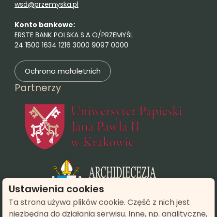
wsd@przemyska.pl
Konto bankowe:
ERSTE BANK POLSKA S.A O/PRZEMYŚL
24 1500 1634 1216 3000 9097 0000
Ochrona małoletnich
Partnerzy
(otwie
(otwiera się
Ustawienia cookies
Ta strona używa plików cookie. Część z nich jest
niezbędna do działania serwisu. Inne, np. analityczne,