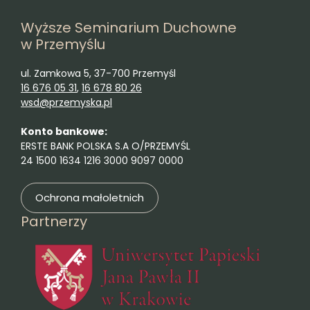
Wyższe Seminarium Duchowne
w Przemyślu
ul. Zamkowa 5, 37-700 Przemyśl
16 676 05 31
,
16 678 80 26
wsd@przemyska.pl
Konto bankowe:
ERSTE BANK POLSKA S.A O/PRZEMYŚL
24 1500 1634 1216 3000 9097 0000
Ochrona małoletnich
Partnerzy
(otwie