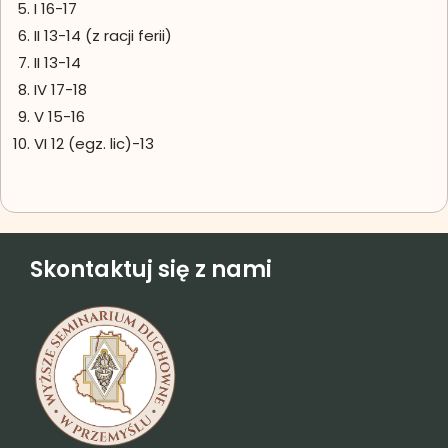
I 16-17
II 13-14 (z racji ferii)
II 13-14
IV 17-18
V 15-16
VI 12 (egz. lic)-13
Skontaktuj się z nami