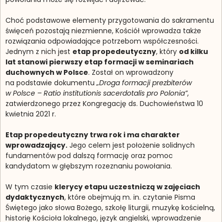
Choć podstawowe elementy przygotowania do sakramentu
święceń pozostają niezmienne, Kościół wprowadza także
rozwiązania odpowiadające potrzebom współczesności.
Jednym z nich jest
etap propedeutyczny
, który
od kilku
lat stanowi pierwszy etap formacji w seminariach
duchownych w Polsce
. Został on wprowadzony
na podstawie dokumentu
„Droga formacji prezbiterów
w Polsce – Ratio institutionis sacerdotalis pro Polonia”
,
zatwierdzonego przez Kongregację ds. Duchowieństwa 10
kwietnia 2021 r.
Etap propedeutyczny trwa rok i ma charakter
wprowadzający.
Jego celem jest położenie solidnych
fundamentów pod dalszą formację oraz pomoc
kandydatom w głębszym rozeznaniu powołania.
W tym czasie
klerycy etapu uczestniczą w zajęciach
dydaktycznych
, które obejmują m. in. czytanie Pisma
Świętego jako słowa Bożego, szkołę liturgii, muzykę kościelną,
historię Kościoła lokalnego, język angielski, wprowadzenie