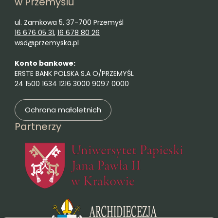
w Przemyślu
ul. Zamkowa 5, 37-700 Przemyśl
16 676 05 31
,
16 678 80 26
wsd@przemyska.pl
Konto bankowe:
ERSTE BANK POLSKA S.A O/PRZEMYŚL
24 1500 1634 1216 3000 9097 0000
Ochrona małoletnich
Partnerzy
(otwie
(otwiera się