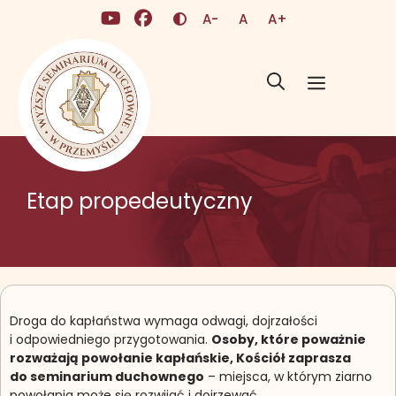
Przejdź do treści
(otwiera się w nowej karcie)
(otwiera się w nowej karcie
Zmień kontrast
A-
A
A+
Mniejsza czcionka
Domyślna czcionka
Większa czcionk
Menu
Etap propedeutyczny
Droga do kapłaństwa wymaga odwagi, dojrzałości
i odpowiedniego przygotowania.
Osoby, które poważnie
rozważają powołanie kapłańskie, Kościół zaprasza
do seminarium duchownego
– miejsca, w którym ziarno
powołania może się rozwijać i dojrzewać.