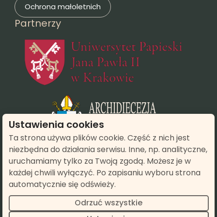
Ochrona małoletnich
Partnerzy
(otwie
(otwiera się
Ustawienia cookies
Ta strona używa plików cookie. Część z nich jest
niezbędna do działania serwisu. Inne, np. analityczne,
(otwiera się w n
uruchamiamy tylko za Twoją zgodą. Możesz je w
każdej chwili wyłączyć. Po zapisaniu wyboru strona
automatycznie się odświeży.
Odrzuć wszystkie
© 2026 Wyższe Seminarium Duchowe / Instytut Teologiczny w