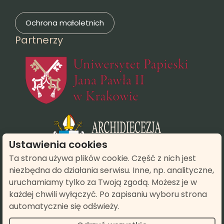
Ochrona małoletnich
Partnerzy
(otwie
(otwiera się
Ustawienia cookies
Ta strona używa plików cookie. Część z nich jest
niezbędna do działania serwisu. Inne, np. analityczne,
(otwiera się w n
uruchamiamy tylko za Twoją zgodą. Możesz je w
każdej chwili wyłączyć. Po zapisaniu wyboru strona
automatycznie się odświeży.