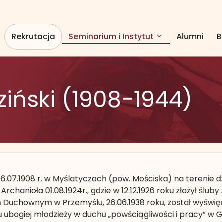
Rekrutacja
Seminarium i Instytut
Alumni
B
ziński (1908-1944)
 06.07.1908 r. w Myślatyczach (pow. Mościska) na terenie d
 Archanioła 01.08.1924r., gdzie w 12.12.1926 roku złożył ś
 Duchownym w Przemyślu, 26.06.1938 roku, został wyświę
iu ubogiej młodzieży w duchu „powściągliwości i pracy” w