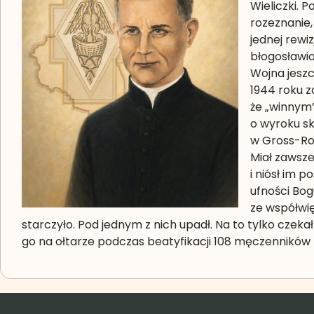
Wieliczki. 
rozeznanie,
jednej rewiz
błogosławio
Wojna jeszc
1944 roku z
że „winnym”
o wyroku sk
w Gross-Ros
Miał zawsze
i niósł im 
ufności Bog
ze współwię
starczyło. Pod jednym z nich upadł. Na to tylko czekał
go na ołtarze podczas beatyfikacji 108 męczenników I