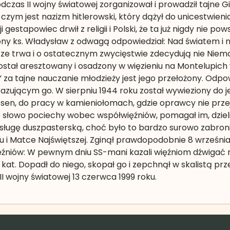
Podczas II wojny światowej zorganizował i prowadził tajne 
 czym jest nazizm hitlerowski, który dążył do unicestwienia 
ji gestapowiec drwił z religii i Polski, że ta już nigdy nie
ny ks. Władysław z odwagą odpowiedział: Nad światem i n
ze trwa i o ostatecznym zwycięstwie zdecydują nie Niemcy,
ostał aresztowany i osadzony w więzieniu na Montelupich 
 za tajne nauczanie młodzieży jest jego przełożony. Odpow
azującym go. W sierpniu 1944 roku został wywieziony do
en, do pracy w kamieniołomach, gdzie oprawcy nie przej
 słowo pociechy wobec współwięźniów, pomagał im, dzieli
posługę duszpasterską, choć było to bardzo surowo zabro
u i Matce Najświętszej. Zginął prawdopodobnie 8 września
źniów: W pewnym dniu SS-mani kazali więźniom dźwigać najci
 kat. Dopadł do niego, skopał go i zepchnął w skalistą prze
I wojny światowej 13 czerwca 1999 roku.