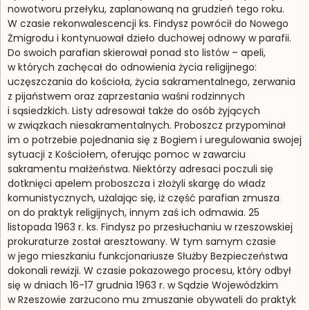
nowotworu przełyku, zaplanowaną na grudzień tego roku.
W czasie rekonwalescencji ks. Findysz powrócił do Nowego
Żmigrodu i kontynuował dzieło duchowej odnowy w parafii.
Do swoich parafian skierował ponad sto listów – apeli,
w których zachęcał do odnowienia życia religijnego:
uczęszczania do kościoła, życia sakramentalnego, zerwania
z pijaństwem oraz zaprzestania waśni rodzinnych
i sąsiedzkich. Listy adresował także do osób żyjących
w związkach niesakramentalnych. Proboszcz przypominał
im o potrzebie pojednania się z Bogiem i uregulowania swojej
sytuacji z Kościołem, oferując pomoc w zawarciu
sakramentu małżeństwa. Niektórzy adresaci poczuli się
dotknięci apelem proboszcza i złożyli skargę do władz
komunistycznych, użalając się, iż część parafian zmusza
on do praktyk religijnych, innym zaś ich odmawia. 25
listopada 1963 r. ks. Findysz po przesłuchaniu w rzeszowskiej
prokuraturze został aresztowany. W tym samym czasie
w jego mieszkaniu funkcjonariusze Służby Bezpieczeństwa
dokonali rewizji. W czasie pokazowego procesu, który odbył
się w dniach 16-17 grudnia 1963 r. w Sądzie Wojewódzkim
w Rzeszowie zarzucono mu zmuszanie obywateli do praktyk