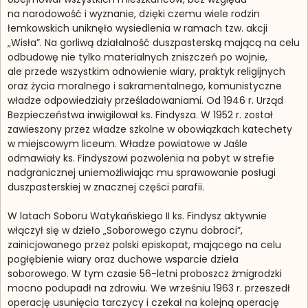
na narodowość i wyznanie, dzięki czemu wiele rodzin
łemkowskich uniknęło wysiedlenia w ramach tzw. akcji
„Wisła”. Na gorliwą działalność duszpasterską mającą na celu
odbudowę nie tylko materialnych zniszczeń po wojnie,
ale przede wszystkim odnowienie wiary, praktyk religijnych
oraz życia moralnego i sakramentalnego, komunistyczne
władze odpowiedziały prześladowaniami. Od 1946 r. Urząd
Bezpieczeństwa inwigilował ks. Findysza. W 1952 r. został
zawieszony przez władze szkolne w obowiązkach katechety
w miejscowym liceum. Władze powiatowe w Jaśle
odmawiały ks. Findyszowi pozwolenia na pobyt w strefie
nadgranicznej uniemożliwiając mu sprawowanie posługi
duszpasterskiej w znacznej części parafii.
W latach Soboru Watykańskiego II ks. Findysz aktywnie
włączył się w dzieło „Soborowego czynu dobroci”,
zainicjowanego przez polski episkopat, mającego na celu
pogłębienie wiary oraz duchowe wsparcie dzieła
soborowego. W tym czasie 56-letni proboszcz żmigrodzki
mocno podupadł na zdrowiu. We wrześniu 1963 r. przeszedł
operację usunięcia tarczycy i czekał na kolejną operację