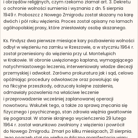
i obrzędów religijnych, czym rzekomo złamał art. 3. Dekretu
o ochronie wolności sumienia i wyznania z dn. 5 sierpnia
1949 r. Proboszcz z Nowego Żmigrodu został skazany na karę
dwóch i pół roku więzienia. Proces został opisany na łamach
ogólnopolskiej prasy, które zniesławiały osobę skazanego.
Ks. Findysz dwa pierwsze miesiące kary pozbawienia wolności
odbył w więzieniu na zamku w Rzeszowie, a w styczniu 1964 r.
został przeniesiony do więzienia przy ul. Montelupich
w Krakowie. W obronie uwięzionego kapłana, wymagającego
natychmiastowego leczenia, interweniowały władze diecezji
przemyskiej i adwokat. Zarówno prokuratura jak i sąd, celowo
opóźniając procedury odwoławcze oraz powołując się
na fikcyjne przeszkody, odrzucały kolejne zażalenia,
odmawiały pozwolenia na właściwe leczenie
i przeprowadzenie wcześniej zaplanowanej operacji
nowotworu. Wskutek tego, a także za sprawą znęcania się
fizycznego i psychicznego, stan zdrowia więźnia gwałtownie
się pogarszał. W stanie skrajnego wycieńczenia 29 lutego
1964 r. został warunkowo zwolniony z więzienia i powrócił
do Nowego Żmigrodu. Zmarł po kilku miesiącach, 21 sierpnia.
Jego pogrzeb stał się wielką publiczną manifestacją wiary