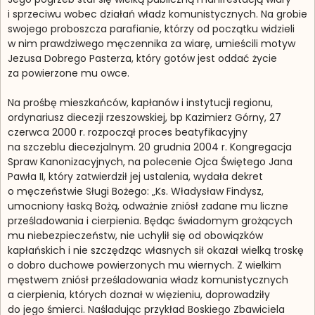
i sprzeciwu wobec działań władz komunistycznych. Na grobie
swojego proboszcza parafianie, którzy od początku widzieli
w nim prawdziwego męczennika za wiarę, umieścili motyw
Jezusa Dobrego Pasterza, który gotów jest oddać życie
za powierzone mu owce.
Na prośbę mieszkańców, kapłanów i instytucji regionu,
ordynariusz diecezji rzeszowskiej, bp Kazimierz Górny, 27
czerwca 2000 r. rozpoczął proces beatyfikacyjny
na szczeblu diecezjalnym. 20 grudnia 2004 r. Kongregacja
Spraw Kanonizacyjnych, na polecenie Ojca Świętego Jana
Pawła II, który zatwierdził jej ustalenia, wydała dekret
o męczeństwie Sługi Bożego: „Ks. Władysław Findysz,
umocniony łaską Bożą, odważnie zniósł zadane mu liczne
prześladowania i cierpienia. Będąc świadomym grożących
mu niebezpieczeństw, nie uchylił się od obowiązków
kapłańskich i nie szczędząc własnych sił okazał wielką troskę
o dobro duchowe powierzonych mu wiernych. Z wielkim
męstwem zniósł prześladowania władz komunistycznych
a cierpienia, których doznał w więzieniu, doprowadziły
do jego śmierci. Naśladując przykład Boskiego Zbawiciela