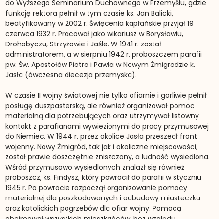
do Wyższego Seminarium Duchownego w Przemyślu, gdzie
funkcję rektora pełnił w tym czasie ks. Jan Balicki,
beatyfikowany w 2002 r. Święcenia kapłańskie przyjął 19
czerwca 1932 r. Pracował jako wikariusz w Borysławiu,
Drohobyczu, Strzyżowie i Jaśle. W 1941 r. został
administratorem, a w sierpniu 1942 r. proboszczem parafii
pw. Św. Apostołów Piotra i Pawła w Nowym Żmigrodzie k.
Jasła (ówczesna diecezja przemyska).
W czasie II wojny światowej nie tylko ofiarnie i gorliwie pełnił
posługę duszpasterską, ale również organizował pomoc
materialną dla potrzebujących oraz utrzymywał listowny
kontakt z parafianami wywiezionymi do pracy przymusowej
do Niemiec. W 1944 r. przez okolice Jasła przeszedł front
wojenny. Nowy Żmigród, tak jak i okoliczne miejscowości,
został prawie doszczętnie zniszczony, a ludność wysiedlona.
Wśród przymusowo wysiedlonych znalazł się również
proboszcz, ks. Findysz, który powrócił do parafii w styczniu
1945 r. Po powrocie rozpoczął organizowanie pomocy
materialnej dla poszkodowanych i odbudowy miasteczka
oraz katolickich pogrzebów dla ofiar wojny. Pomocą
obejmował wszystkich mieszkańców, bez względu