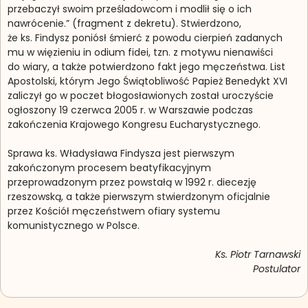
przebaczył swoim prześladowcom i modlił się o ich
nawrócenie.” (fragment z dekretu). Stwierdzono,
że ks. Findysz poniósł śmierć z powodu cierpień zadanych
mu w więzieniu in odium fidei, tzn. z motywu nienawiści
do wiary, a także potwierdzono fakt jego męczeństwa. List
Apostolski, którym Jego Świątobliwość Papież Benedykt XVI
zaliczył go w poczet błogosławionych został uroczyście
ogłoszony 19 czerwca 2005 r. w Warszawie podczas
zakończenia Krajowego Kongresu Eucharystycznego.
Sprawa ks. Władysława Findysza jest pierwszym
zakończonym procesem beatyfikacyjnym
przeprowadzonym przez powstałą w 1992 r. diecezję
rzeszowską, a także pierwszym stwierdzonym oficjalnie
przez Kościół męczeństwem ofiary systemu
komunistycznego w Polsce.
Ks. Piotr Tarnawski
Postulator