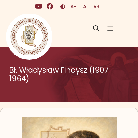
Przejdź do treści
(otwiera się w nowej karcie)
(otwiera się w nowej karcie
Zmień kontrast
A-
A
A+
Mniejsza czcionka
Domyślna czcionka
Większa czcionk
Menu
Bł. Władysław Findysz (1907-
1964)