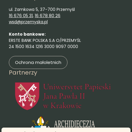
ul. Zamkowa 5, 37-700 Przemyśl
16 676 05 31
,
16 678 80 26
wsd@przemyska.pl
Konto bankowe:
ERSTE BANK POLSKA S.A O/PRZEMYŚL
24 1500 1634 1216 3000 9097 0000
Ochrona małoletnich
Partnerzy
(otwie
(otwiera się