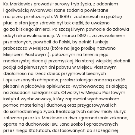
Ks. Markiewicz prowadził surowy tryb życia, z oddaniem
i gorliwością wykonywał różne zadania powierzane
mu przez przełożonych. W 1889 r. zachorował na gruźlicę
płuc, a stan jego zdrowia był tak ciężki, że uważano
go za bliskiego śmierci. Po szczęśliwym powrocie do zdrowia
odbył rekonwalescencję. W marcu 1892 r., za zezwoleniem
przełożonych, powrócił do Polski, by pełnić funkcję
proboszcza w Miejscu (które na jego prośbę nazwano
Miejscem Piastowym), położonym na terenie jego
macierzystej diecezji przemyskiej. Na starej, wiejskiej plebanii
podjął od pierwszych dni pobytu w Miejscu Piastowym
działalność na rzecz dzieci: przyjmował biednych
i opuszczonych chłopców, przekształcając znaczną część
plebanii w placówkę opiekuńczo-wychowawczą, działającą
na zasadach salezjańskich. Otworzył w Miejscu Piastowym
instytut wychowawczy, który zapewniał wychowankom
pomoc materialną i duchową oraz przygotowywał ich
do samodzielnego życia. Realizacji tych celów miały służyć
założone przez ks. Markiewicza dwa zgromadzenia zakonne,
oparte na duchowości św. Jana Bosko i opracowanych
przez niego Statutach, dostosowanych do szczególnej