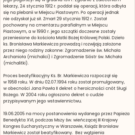
lekarzy, 24 stycznia 1912 r. poddał się operacji, która odbyła
się na plebanii w Miejscu Piastowym. Po operacji jednak
nie odzyskał już sił. Zmarł 29 stycznia 1912 r. Został
pochowany na cmentarzu parafialnym w Miejscu
Piastowym, a w 1990 r. jego szczątki doczesne zostały
przeniesione do kościoła Matki Bożej Królowej Polski. Dzieło
ks. Bronisława Markiewicza prowadzą i rozwijają założone
przez niego rodziny zakonne: Zgromadzenie św. Michała
Archanioła (michalici) i Zgromadzenie Sióstr św. Michała
(michalitki).
Proces beatyfikacyjny Ks. Br. Markiewicza rozpoczął się
w 1958 roku. W dniu 02.07.1994 roku został promulgowany,
w obecności Jana Pawła II dekret o heroiczności cnót Sługi
Bożego. W 2004 roku ogłoszono dekret o cudzie
przypisywanym jego wstawiennictwu.
19.06.2005 na mocy postanowienia wydanego przez Papieża
Benedykta XVI, podczas Mszy św. wieńczącej III Krajowy
Kongres Eucharystyczny w Warszawie, Ksiądz Bronisław
Markiewicz został beatyfikowany. Bez wątpienia