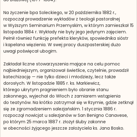
Na życzenie bpa Soleckiego, w 20 października 1882 r.,
rozpoczął prowadzenie wykładów z teologii pastoralnej
w Wyższym Seminarium Przemyskim, w którym zamieszkał 15
listopada 1884 r. Wykłady nie były jego jedynym zajęciem.
Pełnił również funkcję prefekta kleryków, spowiednika sióstr
i kapelana więzienia. W swej pracy duszpasterskiej dużo
uwagi poświęcał ubogim.
Zakładał liczne stowarzyszenia mające na celu pomoc
najbiedniejszym, organizował świetlice, czytelnie, prowadził
katechizację — nie tylko dzieci i młodzieży, lecz także
dorosłych. W listopadzie 1885 r. ks. Markiewicz,
którego ukrytym pragnieniem było obranie stanu
zakonnego, wyjechał do Włoch z zamiarem wstąpienia
do teatynów. Na krótko zatrzymał się w Rzymie, gdzie zetknął
się ze zgromadzeniem salezjańskim. 1 stycznia 1886 r.
rozpoczął nowicjat u salezjanów w San Benigno Canavese,
po którym 25 marca 1887 r. złożył śluby zakonne
w obecności żyjącego jeszcze założyciela ks. Jana Bosko.