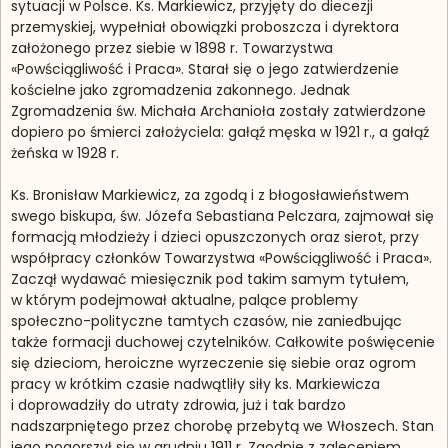
sytuacji w Polsce. Ks. Markiewicz, przyjęty do diecezji
przemyskiej, wypełniał obowiązki proboszcza i dyrektora
założonego przez siebie w 1898 r. Towarzystwa
«Powściągliwość i Praca». Starał się o jego zatwierdzenie
kościelne jako zgromadzenia zakonnego. Jednak
Zgromadzenia św. Michała Archanioła zostały zatwierdzone
dopiero po śmierci założyciela: gałąź męska w 1921 r., a gałąź
żeńska w 1928 r.
Ks. Bronisław Markiewicz, za zgodą i z błogosławieństwem
swego biskupa, św. Józefa Sebastiana Pelczara, zajmował się
formacją młodzieży i dzieci opuszczonych oraz sierot, przy
współpracy członków Towarzystwa «Powściągliwość i Praca».
Zaczął wydawać miesięcznik pod takim samym tytułem,
w którym podejmował aktualne, palące problemy
społeczno-polityczne tamtych czasów, nie zaniedbując
także formacji duchowej czytelników. Całkowite poświęcenie
się dzieciom, heroiczne wyrzeczenie się siebie oraz ogrom
pracy w krótkim czasie nadwątliły siły ks. Markiewicza
i doprowadziły do utraty zdrowia, już i tak bardzo
nadszarpniętego przez chorobę przebytą we Włoszech. Stan
jego pogorszył się w grudniu 1911 r. Zgodnie z zaleceniem