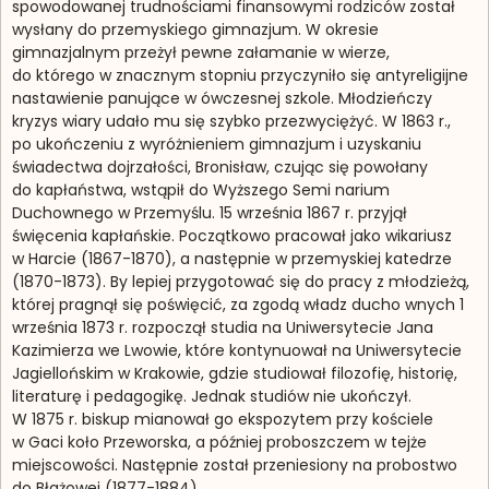
spowodowanej trudnościami finansowymi rodziców został
wysłany do przemyskiego gimnazjum. W okresie
gimnazjalnym przeżył pewne załamanie w wierze,
do którego w znacznym stopniu przyczyniło się antyreligijne
nastawienie panujące w ówczesnej szkole. Młodzieńczy
kryzys wiary udało mu się szybko przezwyciężyć. W 1863 r.,
po ukończeniu z wyróżnieniem gimnazjum i uzyskaniu
świadectwa dojrzałości, Bronisław, czując się powołany
do kapłaństwa, wstąpił do Wyższego Semi narium
Duchownego w Przemyślu. 15 września 1867 r. przyjął
święcenia kapłańskie. Początkowo pracował jako wikariusz
w Harcie (1867-1870), a następnie w przemyskiej katedrze
(1870-1873). By lepiej przygotować się do pracy z młodzieżą,
której pragnął się poświęcić, za zgodą władz ducho wnych 1
września 1873 r. rozpoczął studia na Uniwersytecie Jana
Kazimierza we Lwowie, które kontynuował na Uniwersytecie
Jagiellońskim w Krakowie, gdzie studiował filozofię, historię,
literaturę i pedagogikę. Jednak studiów nie ukończył.
W 1875 r. biskup mianował go ekspozytem przy kościele
w Gaci koło Przeworska, a później proboszczem w tejże
miejscowości. Następnie został przeniesiony na probostwo
do Błażowej (1877-1884).