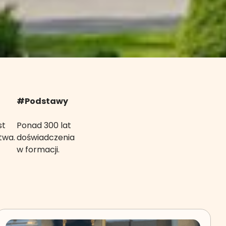
#Podstawy
st
Ponad 300 lat
twa.
doświadczenia
w formacji.