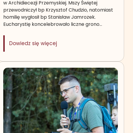
w Archidiecezji Przemyskiej. Mszy Świętej
przewodniczył bp Krzysztof Chudzio, natomiast
homilię wygłosił bp Stanisław Jamrozek.
Eucharystię koncelebrowało liczne grono…
: Eucharystia dziękczynna za 
Dowiedz się więcej