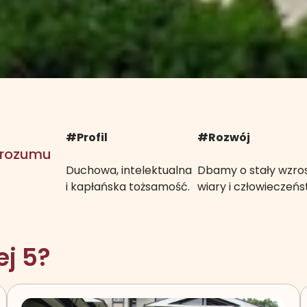
#Profil
#Rozwój
, rozumu
Duchowa, intelektualna
Dbamy o stały wzro
i kapłańska tożsamość.
wiary i człowieczeńs
j 5?