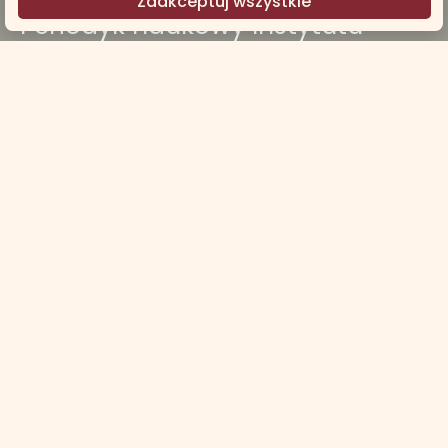
Zaakceptuj wszystkie
Periodyk naukowy Instytutu
Teologicznego w Przemyślu
Dowiedz się więcej
Facebook
Obserwuj nas także na naszym
profilu Facebook