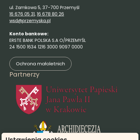
ul. Zamkowa 5, 37-700 Przemyśl
16 676 05 31
,
16 678 80 26
wsd@przemyska.pl
Konto bankowe:
ERSTE BANK POLSKA S.A O/PRZEMYŚL
24 1500 1634 1216 3000 9097 0000
Ochrona małoletnich
Partnerzy
(otwie
(otwiera się
Ustawienia cookies