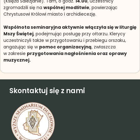
(Księża Salezjanie). Tam, o godz.
14.00
, uczestnicy
zgromadzili się na
wspólnej modlitwie
, powierzając
Chrystusowi Królowi miasto i archidiecezję.
Wspólnota seminaryjna aktywnie włączyła się w liturgię
Mszy Świętej
, podejmując posługę przy ołtarzu. Klerycy
uczestniczyli także w przygotowaniu i przebiegu orszaku,
angażując się w
pomoc organizacyjną
, zwłaszcza
w zakresie
przygotowania nagłośnienia oraz oprawy
muzycznej
.
Skontaktuj się z nami