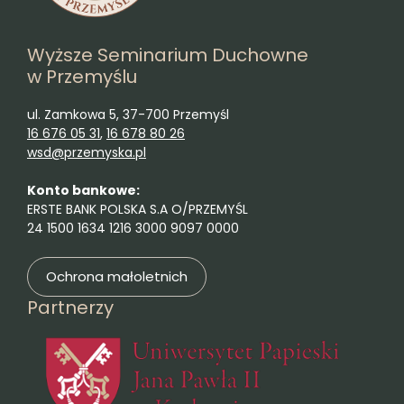
Wyższe Seminarium Duchowne
w Przemyślu
ul. Zamkowa 5, 37-700 Przemyśl
16 676 05 31
,
16 678 80 26
wsd@przemyska.pl
Konto bankowe:
ERSTE BANK POLSKA S.A O/PRZEMYŚL
24 1500 1634 1216 3000 9097 0000
Ochrona małoletnich
Partnerzy
(otwie