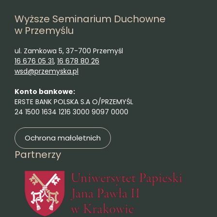
Wyższe Seminarium Duchowne
w Przemyślu
ul. Zamkowa 5, 37-700 Przemyśl
16 676 05 31
,
16 678 80 26
wsd@przemyska.pl
Konto bankowe:
ERSTE BANK POLSKA S.A O/PRZEMYŚL
24 1500 1634 1216 3000 9097 0000
Ochrona małoletnich
Partnerzy
(otwie