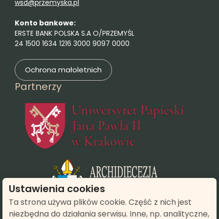
wsd@przemyska.pl
Konto bankowe:
ERSTE BANK POLSKA S.A O/PRZEMYŚL
24 1500 1634 1216 3000 9097 0000
Ochrona małoletnich
Partnerzy
(otwie
(otwiera się
Ustawienia cookies
Ta strona używa plików cookie. Część z nich jest
niezbędna do działania serwisu. Inne, np. analityczne,