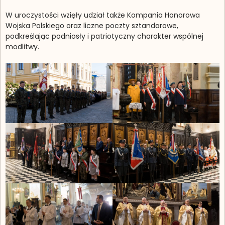
W uroczystości wzięły udział także Kompania Honorowa
Wojska Polskiego oraz liczne poczty sztandarowe,
podkreślając podniosły i patriotyczny charakter wspólnej
modlitwy.