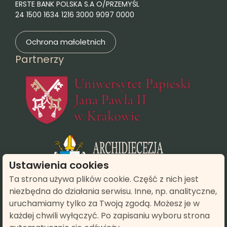
ERSTE BANK POLSKA S.A O/PRZEMYŚL
24 1500 1634 1216 3000 9097 0000
Ochrona małoletnich
Partnerzy
(otwie
(otwiera się
Ustawienia cookies
Ta strona używa plików cookie. Część z nich jest
niezbędna do działania serwisu. Inne, np. analityczne,
(otwiera się w n
uruchamiamy tylko za Twoją zgodą. Możesz je w
każdej chwili wyłączyć. Po zapisaniu wyboru strona