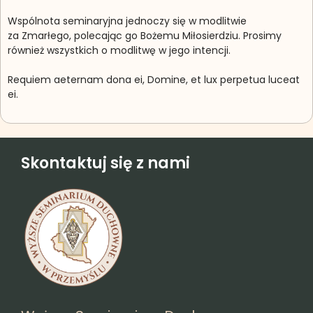
Wspólnota seminaryjna jednoczy się w modlitwie
za Zmarłego, polecając go Bożemu Miłosierdziu. Prosimy
również wszystkich o modlitwę w jego intencji.
Requiem aeternam dona ei, Domine, et lux perpetua luceat
ei.
Skontaktuj się z nami