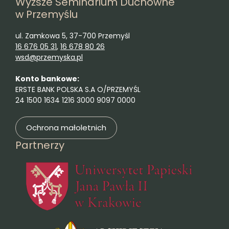
Wyższe Seminarium Duchowne
w Przemyślu
ul. Zamkowa 5, 37-700 Przemyśl
16 676 05 31
,
16 678 80 26
wsd@przemyska.pl
Konto bankowe:
ERSTE BANK POLSKA S.A O/PRZEMYŚL
24 1500 1634 1216 3000 9097 0000
Ochrona małoletnich
Partnerzy
(otwie
(otwiera się