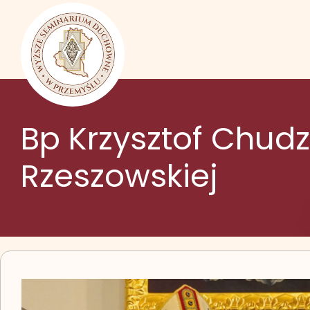
Przejdź do treści
Bp Krzysztof Chud
Rzeszowskiej