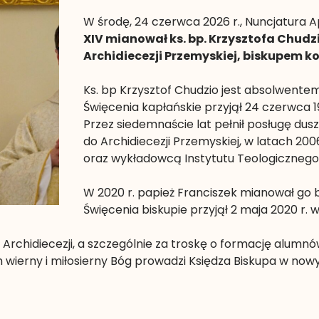
W środę, 24 czerwca 2026 r., Nuncjatura 
XIV mianował ks. bp. Krzysztofa Chu
Archidiecezji Przemyskiej, biskupem k
Ks. bp Krzysztof Chudzio jest absolwen
Święcenia kapłańskie przyjął 24 czerwca 19
Przez siedemnaście lat pełnił posługę dus
do Archidiecezji Przemyskiej, w latach 
oraz wykładowcą Instytutu Teologicznego
W 2020 r. papież Franciszek mianował go
Święcenia biskupie przyjął 2 maja 2020 r. 
j Archidiecezji, a szczególnie za troskę o formację alumn
h wierny i miłosierny Bóg prowadzi Księdza Biskupa w no