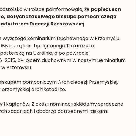
Apostolska w Polsce poinformowała, że
papież Leon
dzio, dotychczasowego biskupa pomocniczego
oadiutorem Diecezji Rzeszowskiej
.
tem Wyższego Seminarium Duchownego w Przemyślu.
88 r. z rąk ks. bp. Ignacego Tokarczuka.
zpasterską na Ukrainie, a po powrocie
2006–2015, był ojcem duchownym w naszym Seminarium
 w Przemyślu.
 biskupem pomocniczym Archidiecezji Przemyskiej.
w przemyskiej archikatedrze.
ów i kapłanów. Z okazji nominacji składamy serdeczne
wych zadaniach i obdarza potrzebnymi łaskami