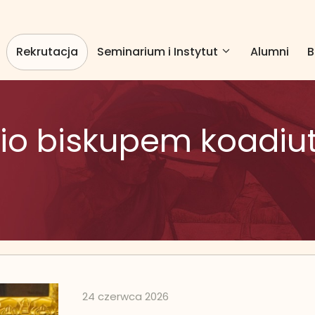
Rekrutacja
Seminarium i Instytut
Alumni
B
zio biskupem koadiu
24 czerwca 2026