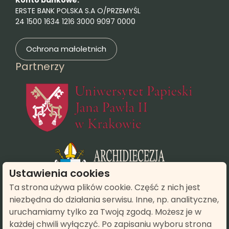
Konto bankowe:
ERSTE BANK POLSKA S.A O/PRZEMYŚL
24 1500 1634 1216 3000 9097 0000
Ochrona małoletnich
Partnerzy
(otwie
(otwiera się
Ustawienia cookies
Ta strona używa plików cookie. Część z nich jest
niezbędna do działania serwisu. Inne, np. analityczne,
(otwiera się w n
uruchamiamy tylko za Twoją zgodą. Możesz je w
każdej chwili wyłączyć. Po zapisaniu wyboru strona