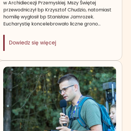
w Archidiecezji Przemyskiej. Mszy Świętej
przewodniczył bp Krzysztof Chudzio, natomiast
homilię wygłosił bp Stanisław Jamrozek.
Eucharystię koncelebrowało liczne grono…
: Eucharystia dziękczynna za 
Dowiedz się więcej