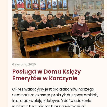
6 sierpnia 2026
Posługa w Domu Księży
Emerytów w Korczynie
Okres wakacyjny jest dla diakonów naszego
Seminarium czasem praktyk duszpasterskich,
które pozwalają zdobywać doświadczenie
w różnych wymiarach przyszłej posługi