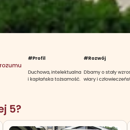
#Profil
#Rozwój
, rozumu
Duchowa, intelektualna
Dbamy o stały wzro
i kapłańska tożsamość.
wiary i człowieczeńs
j 5?