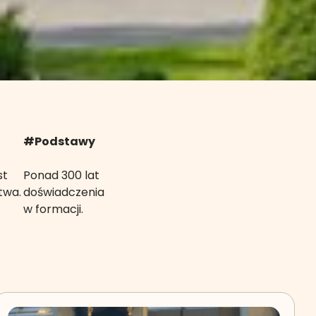
#Podstawy
st
Ponad 300 lat
twa.
doświadczenia
w formacji.